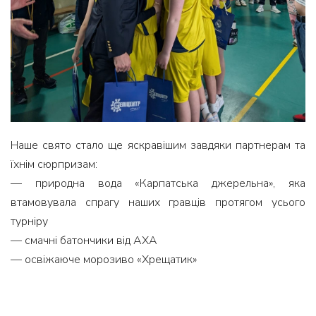
Наше свято стало ще яскравішим завдяки партнерам та
їхнім сюрпризам:
— природна вода «Карпатська джерельна», яка
втамовувала спрагу наших гравців протягом усього
турніру
— смачні батончики від АХА
— освіжаюче морозиво «Хрещатик»
— неймовірні солодощі від кондитерської «Заїр»
— нагороди від Благодійного фонду Олександра