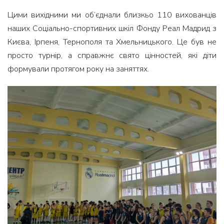
Цими вихідними ми об’єднали близкьо 110 вихованців
наших Соціально-спортивних шкіл Фонду Реал Мадрид з
Києва, Ірпеня, Тернополя та Хмельницького. Це був не
просто турнір, а справжнє свято цінностей, які діти
формували протягом року на заняттях.