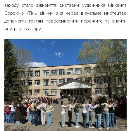
заходу стало відкриття виставки художника Михайла
Сорокіна «Тінь війни», яка через візуальне мистецтво
допомогла гостям переосмислити пережите та знайти
внутрішню опору.