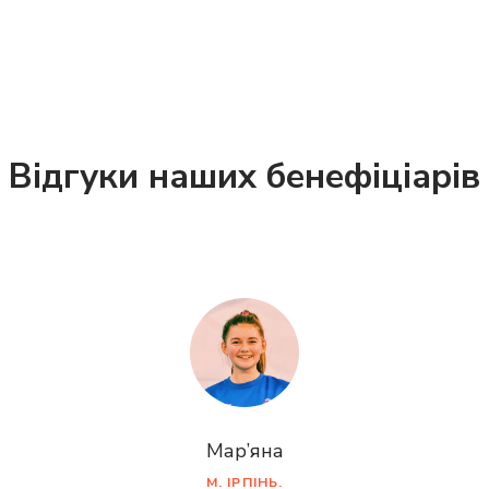
особі
Надано допомогу
125
Відгуки наших бенефіціарів
сім'ям
Отримано
3,322
Мар’яна
заявок на допомогу
М. ІРПІНЬ.