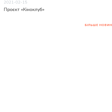
2021-02-15
Проєкт «Кіноклуб»
БІЛЬШЕ НОВИН
Хто впроваджує
допомогу?