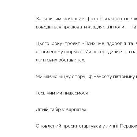
За кожним яскравим фото і кожною новою а
доводиться працювати «задля», а інколи — «в
Цього року проєкт «Психічне здоров’я та 
оновленому форматі. Ми зосередилися на най
життєвих обставинах.
Ми маємо міцну опору і фінансову підтримку н
І ось чим ми пишаємося:
Літній табір у Карпатах
Оновлений проєкт стартував у липні. Першою 