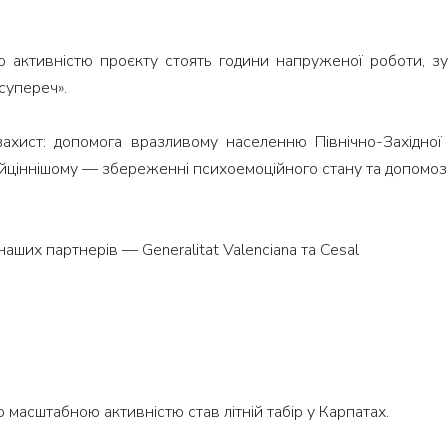
ктивністю проєкту стоять години напруженої роботи, зуси
супереч».
захист: допомога вразливому населенню Північно-Західної 
ціннішому — збереженні психоемоційного стану та допомозі 
аших партнерів — Generalitat Valenciana та Cesal
масштабною активністю став літній табір у Карпатах.