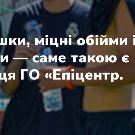
ки, міцні обійми і
зи — саме такою є
я ГО «Епіцентр.