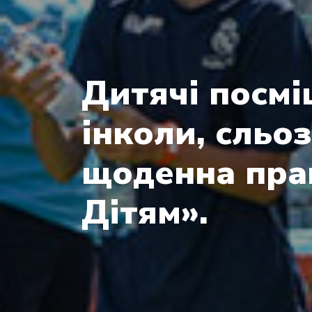
Дитячі посміш
інколи, сльо
щоденна прац
Дітям».