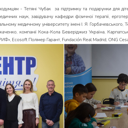
думцям - Тетяні Чубак за підтримку та подарунки для діте
медичних наук, завідувачу кафедри фізичної терапії, ерго
альному медичному університету імені І. Я. Горбачевського, 
Ткаченко, компанії Кока-Кола Беверіджиз Україна, Карпат
РИФ», Ecosoft Полімер Гарант, Fundación Real Madrid, ONG Ces