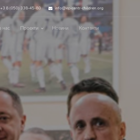
+3 8 (050) 338-45-80
info@epicentr-children.org
 нас
Проєкти
Новини
Контакти