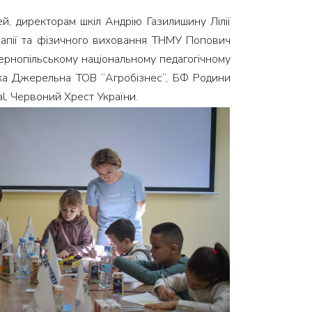
й, директорам шкіл Андрію Газилишину Лілії
терапії та фізичного виховання ТНМУ Попович
Тернопільському національному педагогічному
ська Джерельна ТОВ “Агробізнес“, БФ Родини
al, Червоний Хрест України.