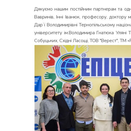
Дякуємо нашим постійним партнерам та одно
Вавринів, Інні Іванюк, професору, доктору 
Дарʼї Володимирівні Тернопільському націон
університету ім.Володимира Гнатюка Уляні 
Собуцьких, Східні Ласощі, ТОВ "Верест", ТМ «