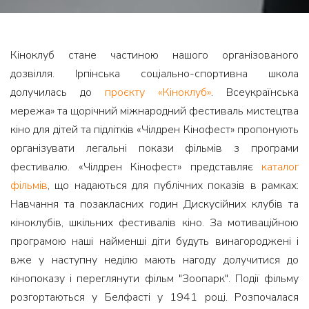
Кіноклуб стане частиною нашого організованого
дозвілля. Ірпінська соціально-спортивна школа
долучилась до
проєкту «Кіноклуб»
. Всеукраїнська
мережа» та щорічний міжнародний фестиваль мистецтва
кіно для дітей та підлітків «Чілдрен Кінофест» пропонують
організувати легальні покази фільмів з програми
фестивалю. «Чілдрен Кінофест» представляє
каталог
фільмів
, що надаються для публічних показів в рамках:
Навчання та позакласних годин Дискусійних клубів та
кіноклубів, шкільних фестивалів кіно. За мотиваційною
програмою наші найменші діти будуть винагороджені і
вже у наступну неділю мають нагоду долучитися до
кінопоказу і переглянути фільм "Зоопарк". Події фільму
розгортаються у Белфасті у 1941 році. Розпочалася