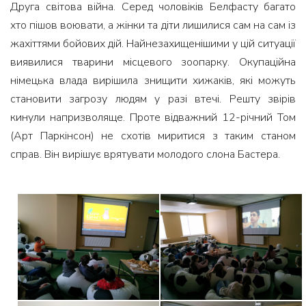
Друга світова війна. Серед чоловіків Белфасту багато
хто пішов воювати, а жінки та діти лишилися сам на сам із
жахіттями бойових дій. Найнезахищенішими у цій ситуації
виявилися тварини місцевого зоопарку. Окупаційна
німецька влада вирішила знищити хижаків, які можуть
становити загрозу людям у разі втечі. Решту звірів
кинули напризволяще. Проте відважний 12-річний Том
(Арт Паркінсон) не схотів миритися з таким станом
справ. Він вирішує врятувати молодого слона Бастера.