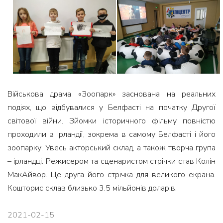
Військова драма «Зоопарк» заснована на реальних
подіях, що відбувалися у Белфасті на початку Другої
світової війни. Зйомки історичного фільму повністю
проходили в Ірландії, зокрема в самому Белфасті і його
зоопарку. Увесь акторський склад, а також творча група
– ірландці. Режисером та сценаристом стрічки став Колін
МакАйвор. Це друга його стрічка для великого екрана.
Кошторис склав близько 3.5 мільйонів доларів.
2021-02-15