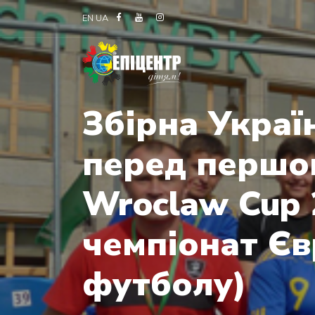
EN
UA
Збірна Украї
перед першо
Wroclaw Cup 
чемпіонат Єв
футболу)