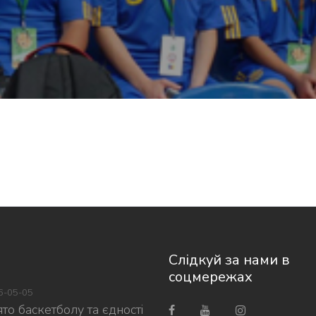
Слідкуй за нами в
соцмережах
6-05-05
то баскетболу та єдності