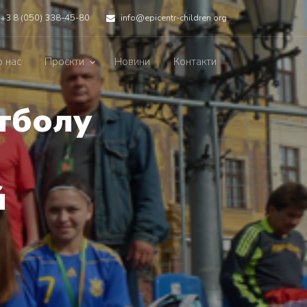
+3 8 (050) 338-45-80
info@epicentr-children.org
 нас
Проєкти
Новини
Контакти
тболу
й