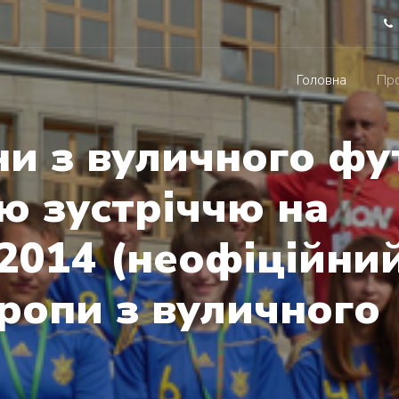
Головна
Про
ни з вуличного фу
ю зустріччю на
2014 (неофіційни
ропи з вуличного