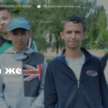
+3 8 (050) 338-45-80
info@epicentr-children.org
 нас
Проєкти
Новини
Контакти
а же