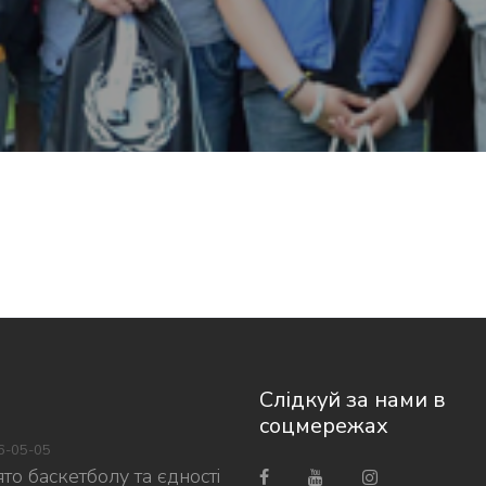
Слідкуй за нами в
соцмережах
6-05-05
то баскетболу та єдності