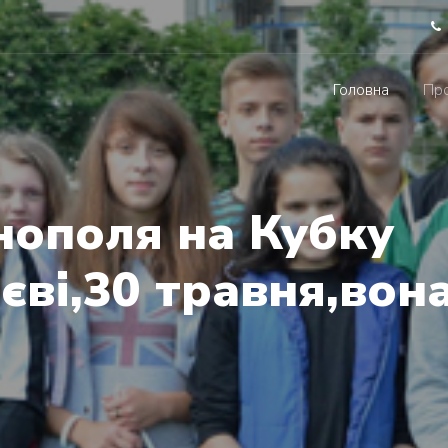
Головна
Про
нополя на Кубку
ві,30 травня,вон