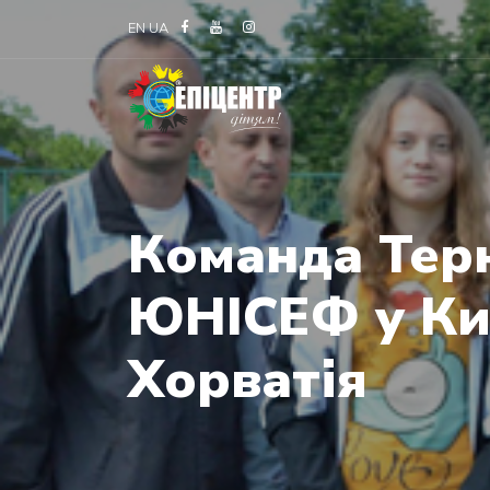
EN
UA
Команда Тер
ЮНІСЕФ у Киє
Хорватія