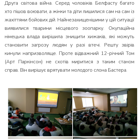
Друга світова війна. Серед чоловіків Белфасту багато
хто пішов воювати, а жінки та діти лишилися сам на сам із
жахіттями бойових дій. Найнезахищенішими у цій ситуації
виявилися тварини місцевого зоопарку. Окупаційна
німецька влада вирішила знищити хижаків, які можуть
становити загрозу людям у разі втечі. Решту звірів
кинули напризволяще. Проте відважний 12-річний Том
(Арт Паркінсон) не схотів миритися з таким станом
справ. Він вирішує врятувати молодого слона Бастера.