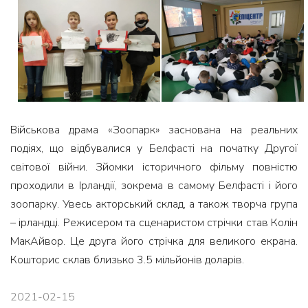
Військова драма «Зоопарк» заснована на реальних
подіях, що відбувалися у Белфасті на початку Другої
світової війни. Зйомки історичного фільму повністю
проходили в Ірландії, зокрема в самому Белфасті і його
зоопарку. Увесь акторський склад, а також творча група
– ірландці. Режисером та сценаристом стрічки став Колін
МакАйвор. Це друга його стрічка для великого екрана.
Кошторис склав близько 3.5 мільйонів доларів.
2021-02-15