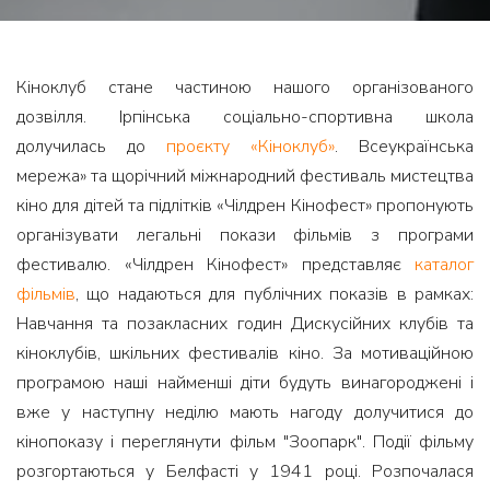
Кіноклуб стане частиною нашого організованого
дозвілля. Ірпінська соціально-спортивна школа
долучилась до
проєкту «Кіноклуб»
. Всеукраїнська
мережа» та щорічний міжнародний фестиваль мистецтва
кіно для дітей та підлітків «Чілдрен Кінофест» пропонують
організувати легальні покази фільмів з програми
фестивалю. «Чілдрен Кінофест» представляє
каталог
фільмів
, що надаються для публічних показів в рамках:
Навчання та позакласних годин Дискусійних клубів та
кіноклубів, шкільних фестивалів кіно. За мотиваційною
програмою наші найменші діти будуть винагороджені і
вже у наступну неділю мають нагоду долучитися до
кінопоказу і переглянути фільм "Зоопарк". Події фільму
розгортаються у Белфасті у 1941 році. Розпочалася