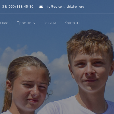
+3 8 (050) 338-45-80
info@epicentr-children.org
 нас
Проєкти
Новини
Контакти