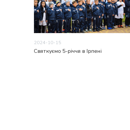
2024-10-15
Святкуємо 5-річчя в Ірпені
1
2
3
4
5
6
7