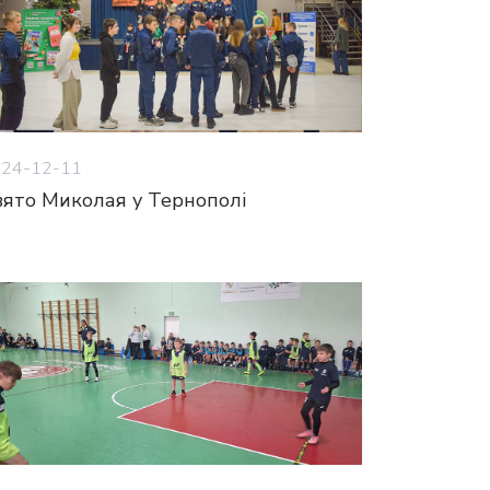
24-12-11
вято Миколая у Тернополі