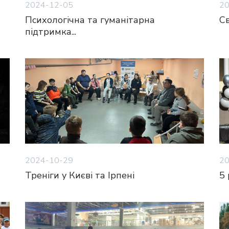
2024-12-05
20
Психологічна та гуманітарна
Св
підтримка...
2024-10-29
20
Треніги у Києві та Ірпені
5