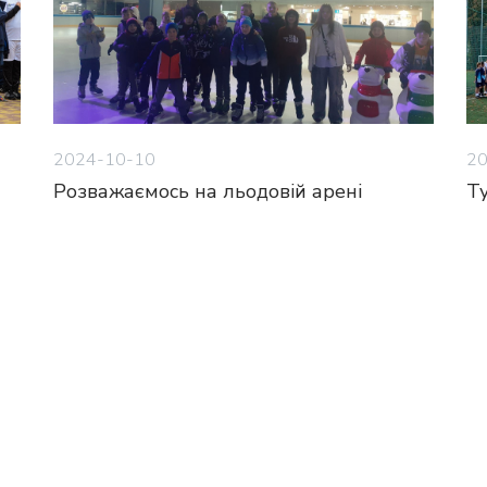
2024-10-10
20
Розважаємось на льодовій арені
Ту
8
9
10
11
12
13
14
15
16
17
1
26
27
28
29
30
31
32
33
34
35