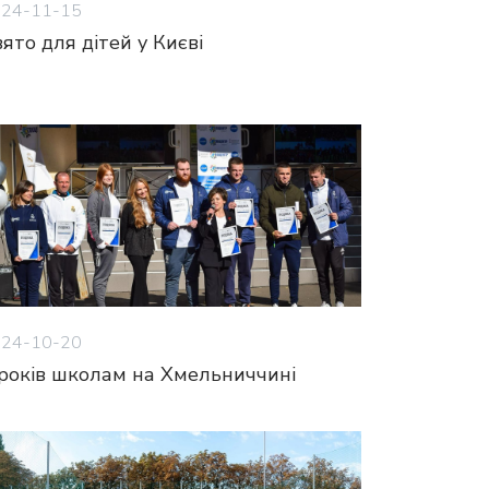
24-11-15
ято для дітей у Києві
24-10-20
 років школам на Хмельниччині