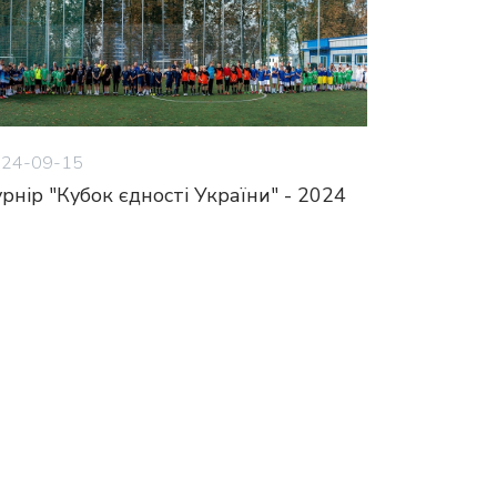
24-09-15
рнір "Кубок єдності України" - 2024
8
19
20
21
22
23
24
25